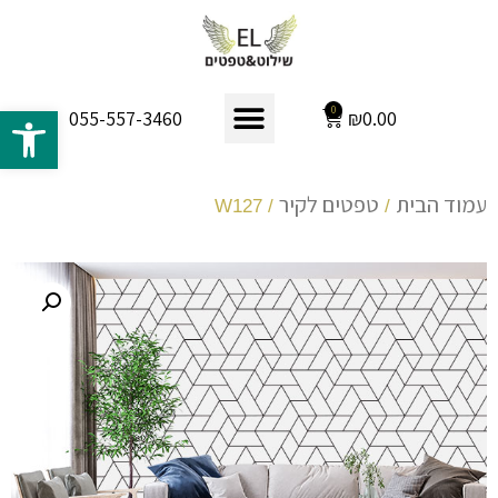
פתח 
0
₪
0.00
055-557-3460
עמוד הבית
טפטים לקיר
/ W127
/