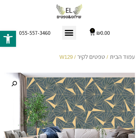
פתח 
0
₪
0.00
055-557-3460
עמוד הבית
טפטים לקיר
/ W129
/