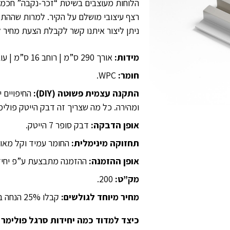
הלוחות מעוצבים בשיטת “זכר-נקבה” חכמה,
רצף עיצובי מושלם על הקיר. למרות שההתק
ניתן ליצור איתנו קשר לקבלת הצעת מחיר ל
מידות:
אורך 290 ס”מ | רוחב 16 ס”מ | עובי 2.4 ס”מ.
חומר:
WPC.
התקנה עצמית פשוטה (DIY):
החיפויים 
ומהירה. כל מה שצריך זה דבק הייטק פולימ
אופן הדבקה:
דבק סופר 7 הייטק.
תחזוקה מינימלית:
החומר עמיד וקל מאוד
אופן ההזמנה:
ההזמנה מתבצעת ע”פ יחידו
מק”ט:
200.
מחיר מיוחד לגולשים:
קבלו 25% הנחה בלעדית ברכישה ישירה דרך האתר.
כיצד למדוד כמה יחידות סרגל פולימר