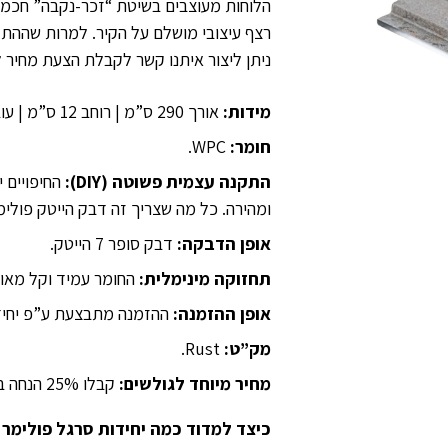
הלוחות מעוצבים בשיטת “זכר-נקבה” חכמה,
רצף עיצובי מושלם על הקיר. למרות שההתק
ניתן ליצור איתנו קשר לקבלת הצעת מחיר ל
מידות:
אורך 290 ס”מ | רוחב 12 ס”מ | עובי 1.2 ס”מ.
חומר:
WPC.
התקנה עצמית פשוטה (DIY):
החיפויים 
ומהירה. כל מה שצריך זה דבק הייטק פולימ
אופן הדבקה:
דבק סופר 7 הייטק.
תחזוקה מינימלית:
החומר עמיד וקל מאוד
אופן ההזמנה:
ההזמנה מתבצעת ע”פ יחידו
מק”ט:
Rust.
מחיר מיוחד לגולשים:
קבלו 25% הנחה בלעדית ברכישה ישירה דרך האתר.
כיצד למדוד כמה יחידות סרגל פולימר