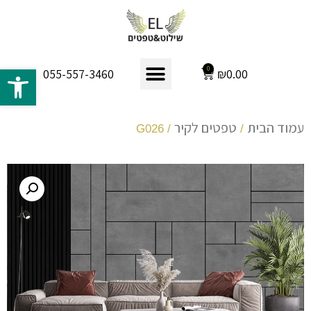
פתח 
0
₪
0.00
055-557-3460
עמוד הבית
טפטים לקיר
/ G026
/