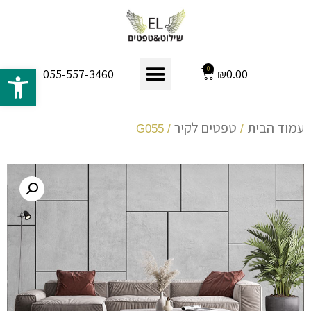
פתח 
0
₪
0.00
055-557-3460
עמוד הבית
טפטים לקיר
/ G055
/