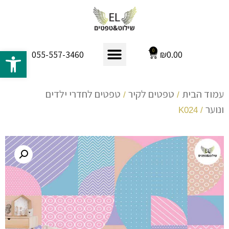
פתח 
0
₪
0.00
055-557-3460
עמוד הבית
טפטים לקיר
טפטים לחדרי ילדים
/
/
ונוער
/ K024