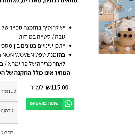
מתאים לבתים, משרדים, מלונות ו
גובה / סטייה במידות.
ייתכן שינויים בגוונים בין מסכ
בה
לאחר מריחה של פריימר X / בונדרול
המחיר אינו כולל התקנה של הט
115.00
₪
למ״ר
סוג חומר
*
שתפו בוואצאפ
גובה(מט
רוחב(מט