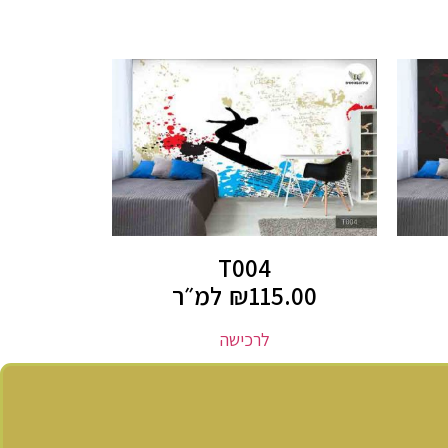
T004
115.00
₪
למ״ר
לרכישה