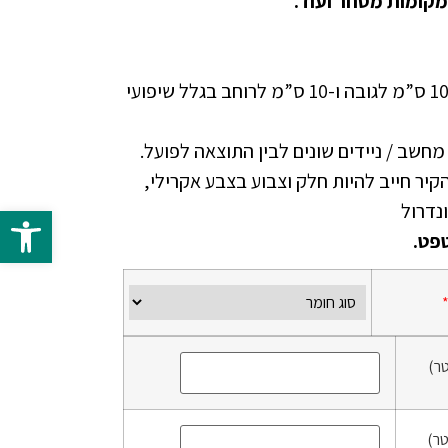
מקומות מסחר ועוד.
יש להוסיף בהזמנה ספייר של 10 ס”מ לגובה ו-10 ס”מ לרוחב בגלל שיפועי
י מחשב / ניידים שונים לבין התוצאה לפועל.
זמנת טפט NON WOVEN הקיר חייב להיות חלק וצבוע בצבע אקרילי,
פתח 
פט.
ר)
ר)