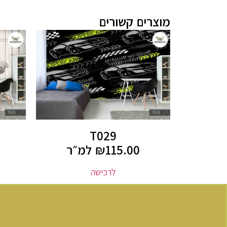
מוצרים קשורים
T029
115.00
₪
למ״ר
לרכישה