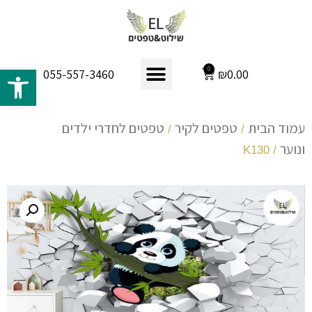
פתח 
0
₪
0.00
055-557-3460
עמוד הבית
טפטים לקיר
טפטים לחדרי ילדים
/
/
ונוער
/ K130