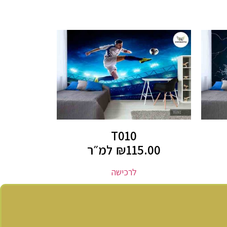
T010
115.00
₪
למ״ר
לרכישה