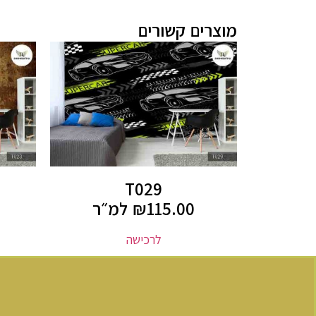
מוצרים קשורים
T029
115.00
₪
למ״ר
לרכישה