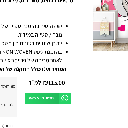
מתאים לבתים, משרדים, מלונות ו
גובה / סטייה במידות.
ייתכן שינויים בגוונים בין מסכ
בה
לאחר מריחה של פריימר X / בונדרול
המחיר אינו כולל התקנה של הט
115.00
₪
למ״ר
סוג חומר
*
שתפו בוואצאפ
גובה(מט
רוחב(מט