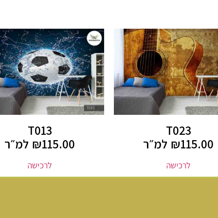
T013
T023
115.00
₪
למ״ר
115.00
₪
למ״ר
לרכישה
לרכישה