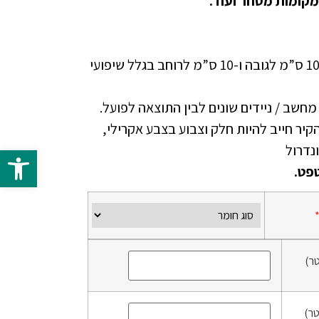
מקומות מסחר ועוד.
יש להוסיף בהזמנה ספייר של 10 ס”מ לגובה ו-10 ס”מ לרוחב בגלל שיפועי
י מחשב / ניידים שונים לבין התוצאה לפועל.
זמנת טפט NON WOVEN הקיר חייב להיות חלק וצבוע בצבע אקרילי,
פתח 
פט.
ר)
ר)