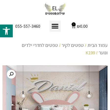
פתח 
0
₪
0.00
055-557-3460
עמוד הבית
טפטים לקיר
טפטים לחדרי ילדים
/
/
ונוער
/ K199