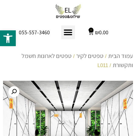
פתח 
0
₪
0.00
055-557-3460
עמוד הבית
טפטים לקיר
טפטים לארונות חשמל
/
/
ותקשורת
/ L011