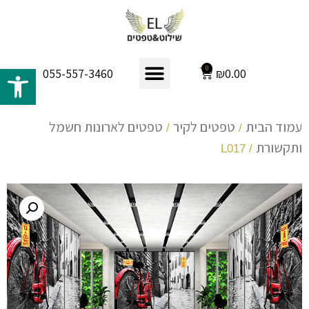
פתח 
0
₪
0.00
055-557-3460
עמוד הבית
טפטים לקיר
טפטים לארונות חשמל
/
/
ותקשורת
/ L017