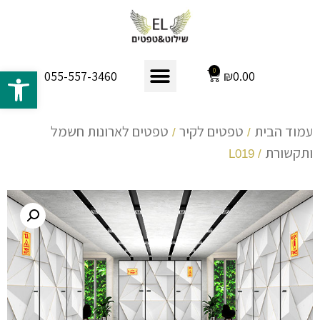
פתח 
0
₪
0.00
055-557-3460
עמוד הבית
טפטים לקיר
טפטים לארונות חשמל
/
/
ותקשורת
/ L019