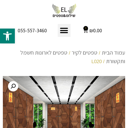
פתח 
0
₪
0.00
055-557-3460
עמוד הבית
טפטים לקיר
טפטים לארונות חשמל
/
/
ותקשורת
/ L020