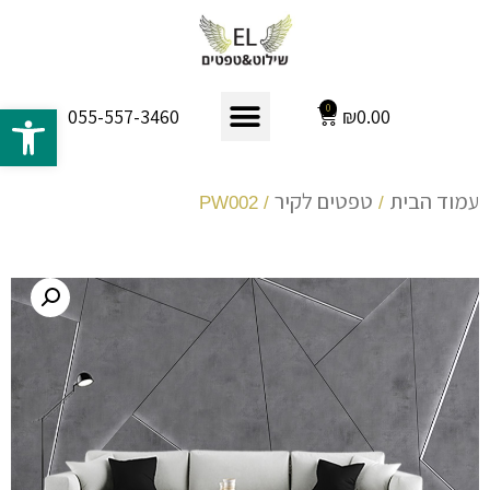
פתח 
0
₪
0.00
055-557-3460
עמוד הבית
טפטים לקיר
/ PW002
/