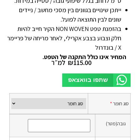
ס”מ לרוחב בגלל שיפועי גובה / סטייה במידות.
ייתכן שינויים בגוונים בין מסכי מחשב / ניידים
שונים לבין התוצאה לפועל.
בהזמנת טפט NON WOVEN הקיר חייב להיות
חלק וצבוע בצבע אקרילי, לאחר מריחה של פריימר
X / בונדרול
המחיר אינו כולל התקנה של הטפט.
115.00
₪
למ״ר
שתפו בוואצאפ
סוג חומר
*
גובה(מטר)