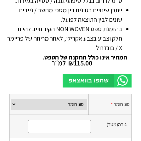
ס”מ לרוחב בגלל שיפועי גובה / סטייה במידות.
ייתכן שינויים בגוונים בין מסכי מחשב / ניידים
שונים לבין התוצאה לפועל.
בהזמנת טפט NON WOVEN הקיר חייב להיות
חלק וצבוע בצבע אקרילי, לאחר מריחה של פריימר
X / בונדרול
המחיר אינו כולל התקנה של הטפט.
115.00
₪
למ״ר
שתפו בוואצאפ
סוג חומר
*
גובה(מטר)