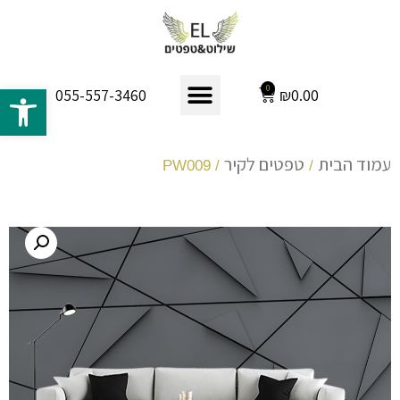
פתח 
0
₪
0.00
055-557-3460
עמוד הבית
טפטים לקיר
/ PW009
/