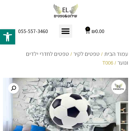
פתח 
0
₪
0.00
055-557-3460
עמוד הבית
טפטים לקיר
טפטים לחדרי ילדים
/
/
ונוער
/ T006