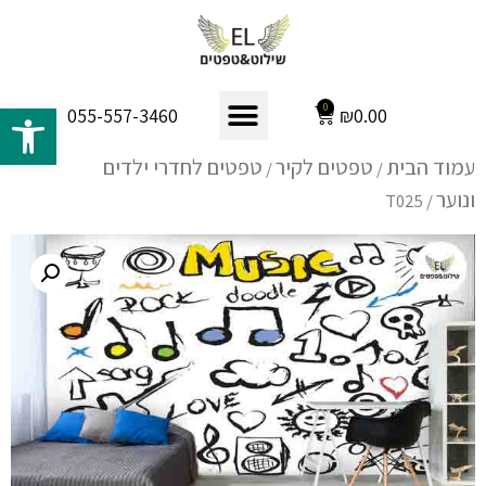
פתח 
0
₪
0.00
055-557-3460
עמוד הבית
טפטים לקיר
טפטים לחדרי ילדים
/
/
ונוער
/ T025