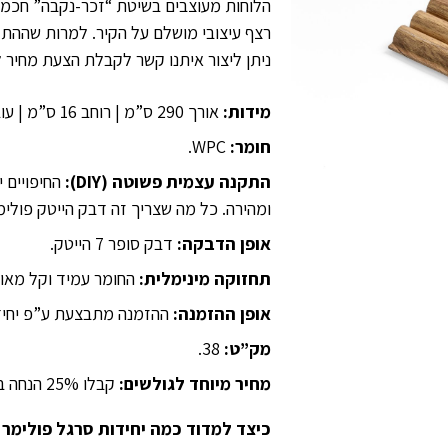
הלוחות מעוצבים בשיטת “זכר-נקבה” חכמה,
רצף עיצובי מושלם על הקיר. למרות שההתק
ניתן ליצור איתנו קשר לקבלת הצעת מחיר ל
מידות:
אורך 290 ס”מ | רוחב 16 ס”מ | עובי 1.5 ס”מ.
חומר:
WPC.
התקנה עצמית פשוטה (DIY):
החיפויים 
ומהירה. כל מה שצריך זה דבק הייטק פולימ
אופן הדבקה:
דבק סופר 7 הייטק.
תחזוקה מינימלית:
החומר עמיד וקל מאוד
אופן ההזמנה:
ההזמנה מתבצעת ע”פ יחידו
מק”ט:
38.
מחיר מיוחד לגולשים:
קבלו 25% הנחה בלעדית ברכישה ישירה דרך האתר.
כיצד למדוד כמה יחידות סרגל פולימר