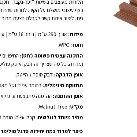
הלוחות מעוצבים בשיטת “זכר-נקבה” חכמה,
רצף עיצובי מושלם על הקיר. למרות שההתק
ניתן ליצור איתנו קשר לקבלת הצעת מחיר ל
מידות:
אורך 290 ס”מ | רוחב 16 ס”מ | עובי 2.4 ס”מ.
חומר:
WPC.
התקנה עצמית פשוטה (DIY):
החיפויים 
ומהירה. כל מה שצריך זה דבק הייטק פולימ
אופן הדבקה:
דבק סופר 7 הייטק.
תחזוקה מינימלית:
החומר עמיד וקל מאוד
אופן ההזמנה:
ההזמנה מתבצעת ע”פ יחידו
מק”ט:
Walnut Tree.
מחיר מיוחד לגולשים:
קבלו 25% הנחה בלעדית ברכישה ישירה דרך האתר.
כיצד למדוד כמה יחידות סרגל פולימר