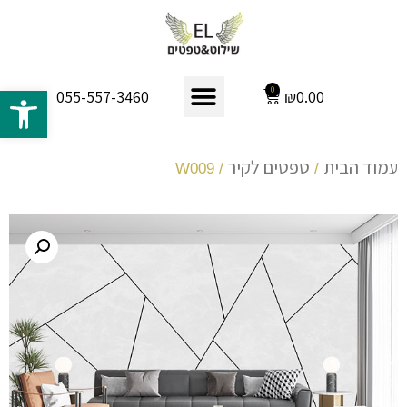
פתח 
0
₪
0.00
055-557-3460
עמוד הבית
טפטים לקיר
/ W009
/