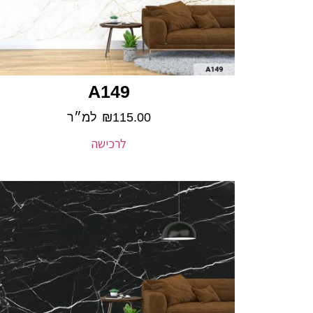
A149
115.00
₪
למ״ר
לרכישה