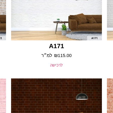
A171
115.00
₪
למ״ר
לרכישה