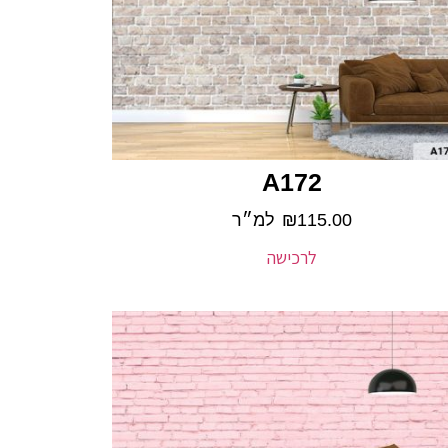
A172
115.00
₪
למ״ר
לרכישה