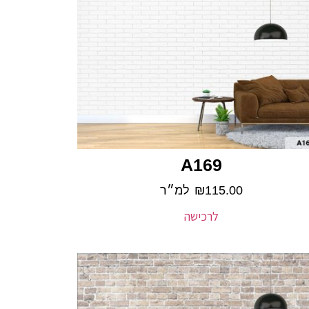
A169
115.00
₪
למ״ר
לרכישה