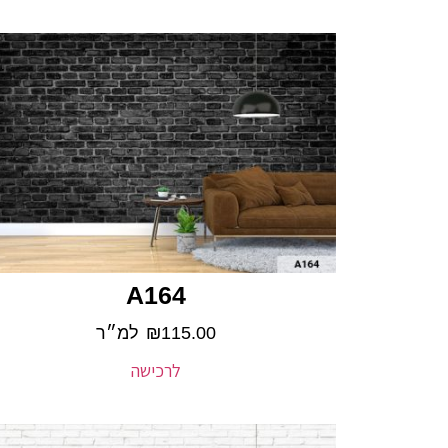
A164
115.00
₪
למ״ר
לרכישה