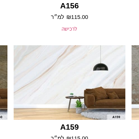
A156
115.00
₪
למ״ר
לרכישה
A159
115.00
₪
למ״ר