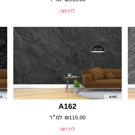
לרכישה
A162
115.00
₪
למ״ר
לרכישה