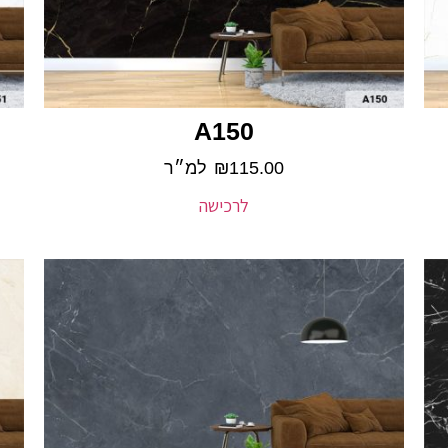
A150
115.00
₪
למ״ר
לרכישה