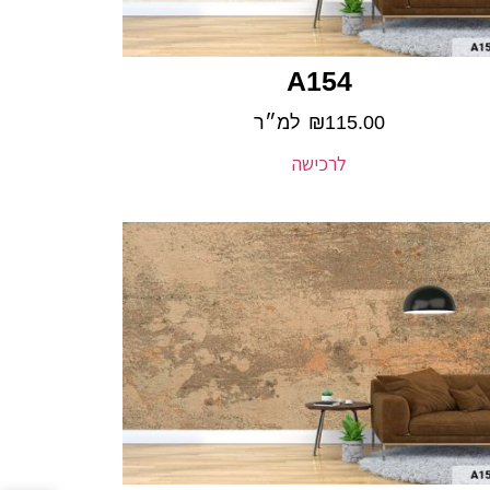
A154
115.00
₪
למ״ר
לרכישה