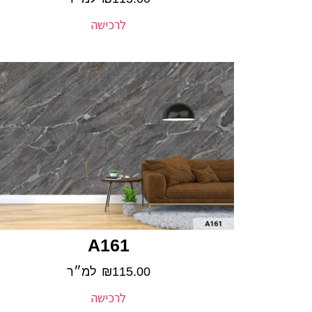
לרכישה
A161
115.00
₪
למ״ר
לרכישה