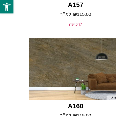
פתח 
A157
115.00
₪
למ״ר
לרכישה
A160
115.00
₪
למ״ר