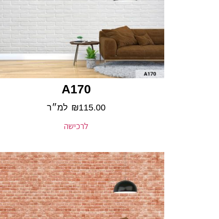
A170
115.00
₪
למ״ר
לרכישה