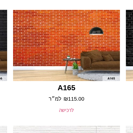
A165
115.00
₪
למ״ר
לרכישה