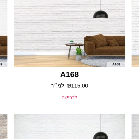
A168
115.00
₪
למ״ר
לרכישה