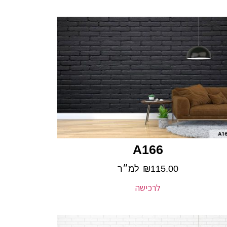
A166
115.00
₪
למ״ר
לרכישה