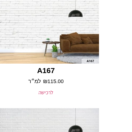
A167
115.00
₪
למ״ר
לרכישה