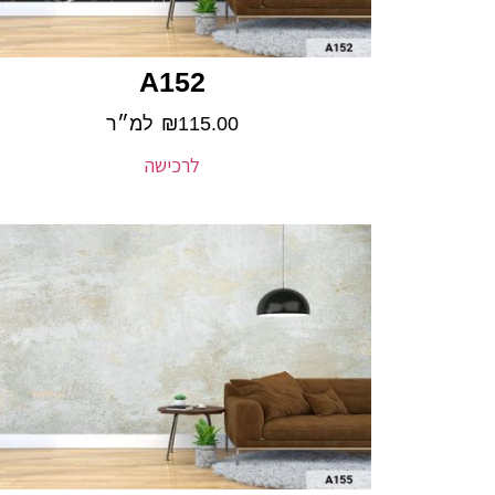
A152
115.00
₪
למ״ר
לרכישה