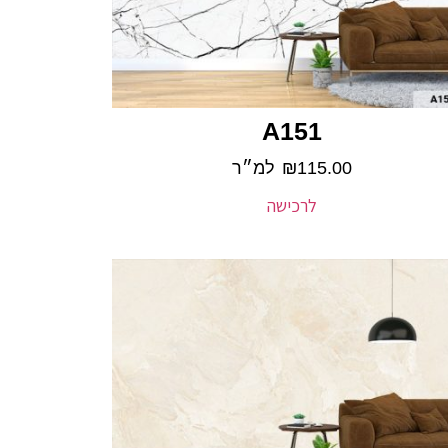
A151
115.00
₪
למ״ר
לרכישה