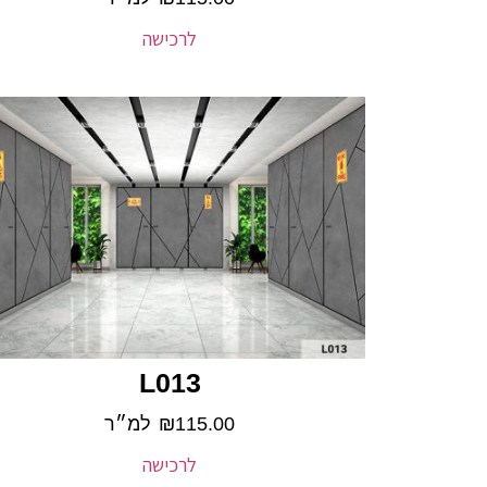
לרכישה
L013
115.00
₪
למ״ר
לרכישה