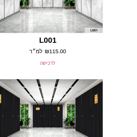
L001
115.00
₪
למ״ר
לרכישה