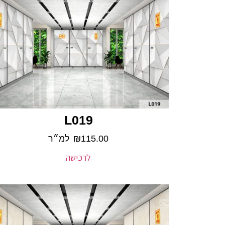
L019
115.00
₪
למ״ר
לרכישה