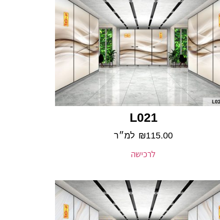
L021
115.00
₪
למ״ר
לרכישה