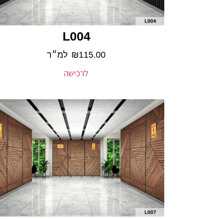
L004
115.00
₪
למ״ר
לרכישה