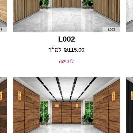
L002
115.00
₪
למ״ר
לרכישה