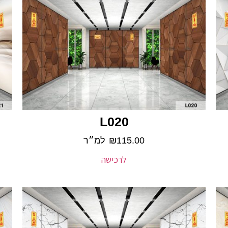
L020
115.00
₪
למ״ר
לרכישה