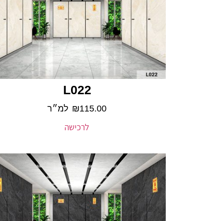
L022
115.00
₪
למ״ר
לרכישה