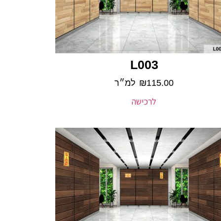
L003
115.00
₪
למ״ר
לרכישה