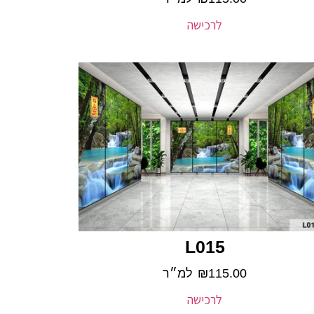
לרכישה
L015
115.00
₪
למ״ר
לרכישה