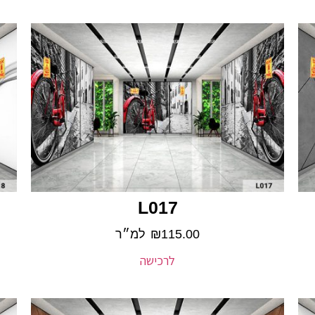
L017
115.00
₪
למ״ר
לרכישה