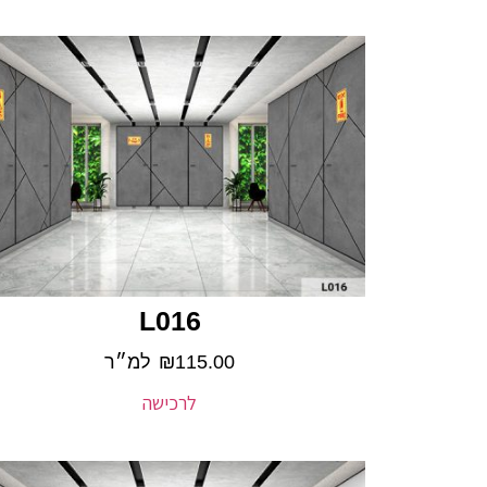
L016
115.00
₪
למ״ר
לרכישה