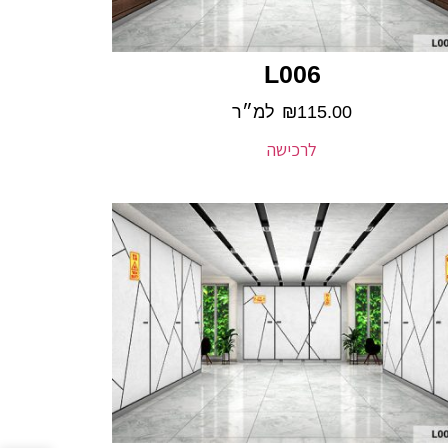
L006
115.00
₪
למ״ר
לרכישה