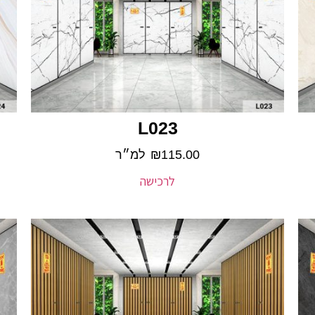
L023
115.00
₪
למ״ר
לרכישה