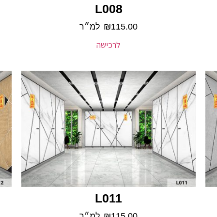
L008
115.00
₪
למ״ר
לרכישה
L011
115.00
₪
למ״ר