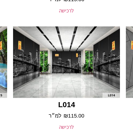
לרכישה
L014
115.00
₪
למ״ר
לרכישה