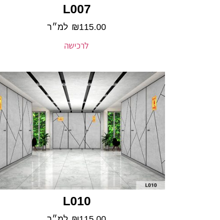
L007
115.00
₪
למ״ר
לרכישה
L010
115.00
₪
למ״ר