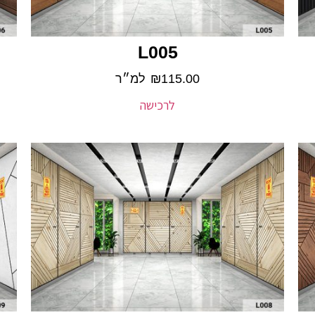
L005
115.00
₪
למ״ר
לרכישה