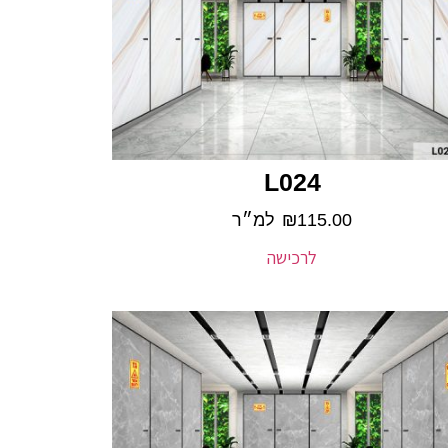
L024
115.00
₪
למ״ר
לרכישה