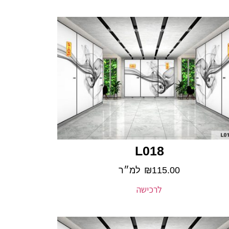
L018
115.00
₪
למ״ר
לרכישה