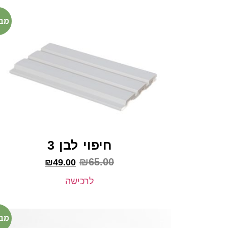
מב
חיפוי לבן 3
₪
65.00
₪
49.00
לרכישה
מב