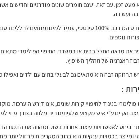
 מעט זמן. עם זאת ישנם חומרים שונים מודרניים וחדישים אשר 
בה ועשירה.
לדוגמא חיפוי הפולימר – הפולימר הוא חומר דחוס המורכב 100% סינטטי, ע
ר את מראה החלל בבית או במשרד. החיפוי הפולימרי מתאים ב
וז האנרגיה של תהליך השיפוץ.
ורש תחזוקה רבה הוא מתאים גם לבעלי בתים עם ילדים ואפילו
ות :
פולימרי בניגוד לחיפויי קירות שונים, אינו דורש היערכות מו
צב הקיים ע”י איש מקצוע שלעיתים היה מלווה בצורך פיזי לפ
 יותר ביחס לאפשרויות עיצוב אחרות בשוק ומהווה את התמורה 
 ומיוצר בכמויות ענקיות הוא ברוב המקרים חומר זול יותר מח