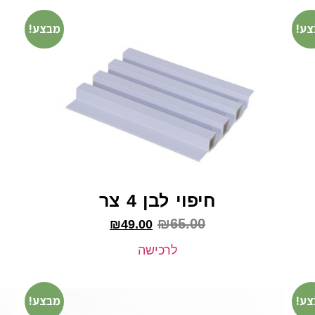
צע!
מבצע!
חיפוי לבן 4 צר
₪
65.00
₪
49.00
לרכישה
צע!
מבצע!