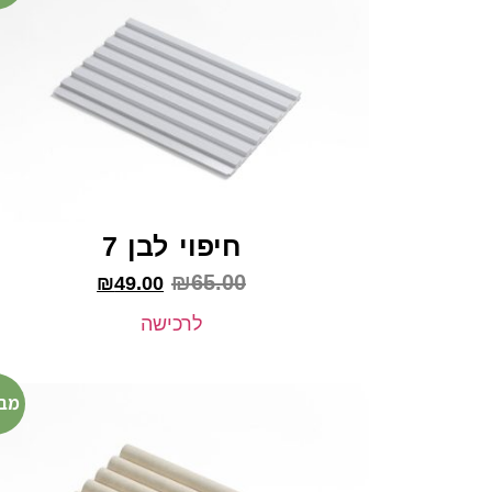
חיפוי לבן 7
₪
65.00
₪
49.00
לרכישה
מב