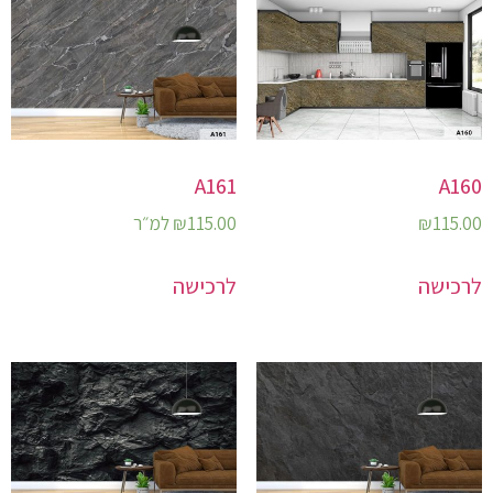
A161
A160
115.00
₪
115.00
₪
למ״ר
לרכישה
לרכישה