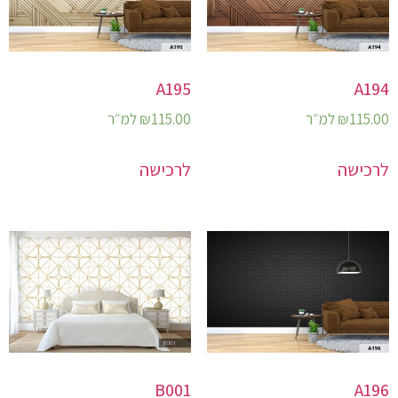
A195
A194
115.00
₪
למ״ר
115.00
₪
למ״ר
לרכישה
לרכישה
B001
A196