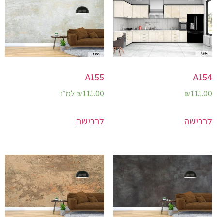
A155
A154
115.00
₪
115.00
₪
למ״ר
לרכישה
לרכישה