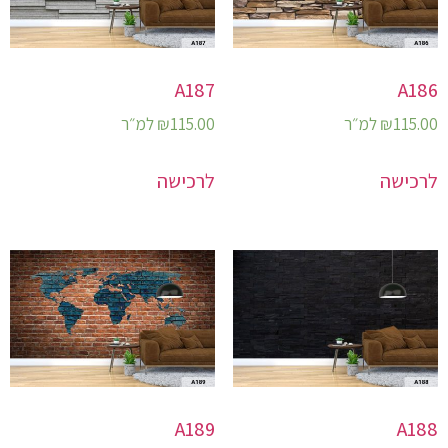
A187
A186
115.00
₪
למ״ר
115.00
₪
למ״ר
לרכישה
לרכישה
A189
A188