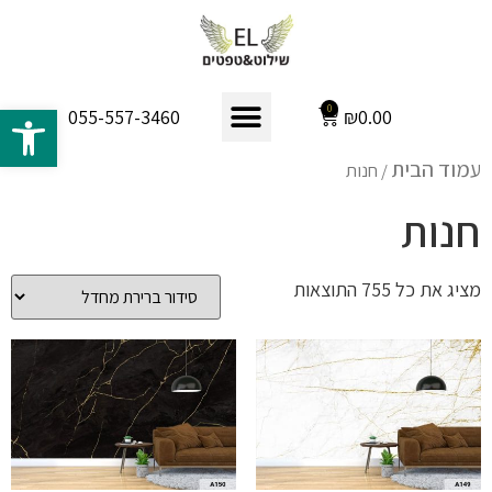
פתח 
0
₪
0.00
055-557-3460
עמוד הבית
/ חנות
חנות
מציג את כל 755 התוצאות